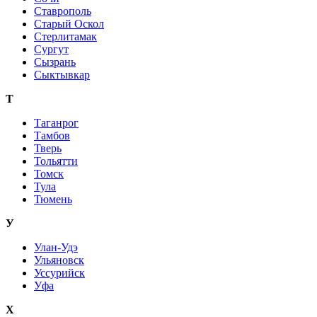
Ставрополь
Старый Оскол
Стерлитамак
Сургут
Сызрань
Сыктывкар
Т
Таганрог
Тамбов
Тверь
Тольятти
Томск
Тула
Тюмень
У
Улан-Удэ
Ульяновск
Уссурийск
Уфа
Х