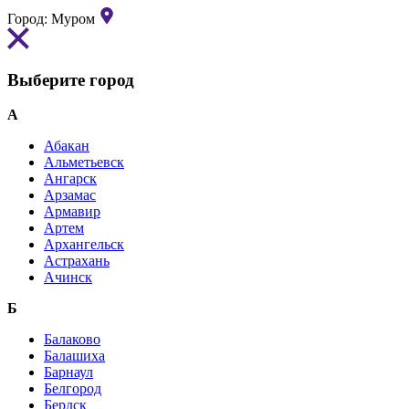
Город:
Муром
Выберите город
А
Абакан
Альметьевск
Ангарск
Арзамас
Армавир
Артем
Архангельск
Астрахань
Ачинск
Б
Балаково
Балашиха
Барнаул
Белгород
Бердск