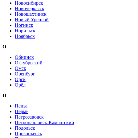
Новосибирск
Новочеркасск
Новошахтинск
Новый Уренгой
Ногинск
Норильск
Ноябрьск
О
Обнинск
Октябрьский
Омск
Оренбург
Орск
Орёл
П
Пенза
Пермь
Петрозаводск
Петропавловск-Камчатский
Подольск
Прокопьевск