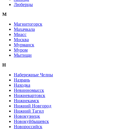
Люберцы
М
Магнитогорск
Махачкала
Миасс
Москва
Мурманск
Муром
Мытищи
Н
Набережные Челны
Назрань
Находка
Невинномысск
Нижневартовск
Нижнекамск
Нижний Новгород
Нижний Тагил
Новокузнецк
Новокуйбышевск
Новороссийск