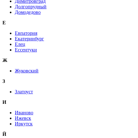
Димитровград
Долгопрудный
Домодедово
Е
Евпатория
Екатеринбург
Елец
Ессентуки
Ж
Жуковский
З
Златоуст
И
Иваново
Ижевск
Иркутск
Й