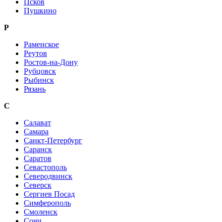
Псков
Пушкино
Р
Раменское
Реутов
Ростов-на-Дону
Рубцовск
Рыбинск
Рязань
С
Салават
Самара
Санкт-Петербург
Саранск
Саратов
Севастополь
Северодвинск
Северск
Сергиев Посад
Симферополь
Смоленск
Сочи