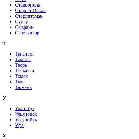
Ставрополь
Старый Оскол
Стерлитамак
Сургут
Сызрань
Сыктывкар
Т
Таганрог
Тамбов
Тверь
Тольятти
Томск
Тула
Тюмень
У
Улан-Удэ
Ульяновск
Уссурийск
Уфа
Х