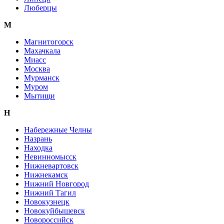
Люберцы
М
Магнитогорск
Махачкала
Миасс
Москва
Мурманск
Муром
Мытищи
Н
Набережные Челны
Назрань
Находка
Невинномысск
Нижневартовск
Нижнекамск
Нижний Новгород
Нижний Тагил
Новокузнецк
Новокуйбышевск
Новороссийск