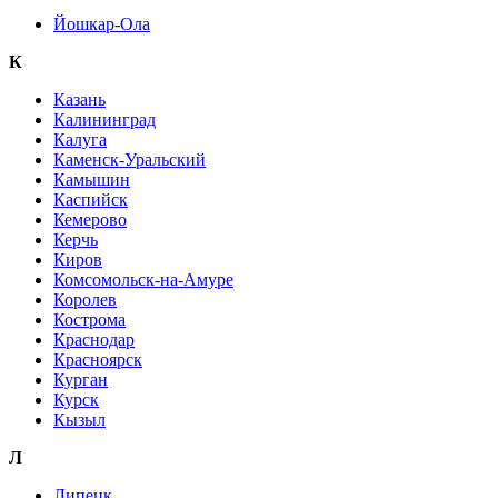
Йошкар-Ола
К
Казань
Калининград
Калуга
Каменск-Уральский
Камышин
Каспийск
Кемерово
Керчь
Киров
Комсомольск-на-Амуре
Королев
Кострома
Краснодар
Красноярск
Курган
Курск
Кызыл
Л
Липецк