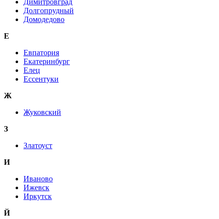
Димитровград
Долгопрудный
Домодедово
Е
Евпатория
Екатеринбург
Елец
Ессентуки
Ж
Жуковский
З
Златоуст
И
Иваново
Ижевск
Иркутск
Й