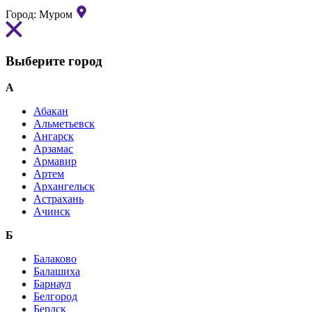
Город:
Муром
Выберите город
А
Абакан
Альметьевск
Ангарск
Арзамас
Армавир
Артем
Архангельск
Астрахань
Ачинск
Б
Балаково
Балашиха
Барнаул
Белгород
Бердск