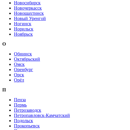
Новосибирск
Новочеркасск
Новошахтинск
Новый Уренгой
Ногинск
Норильск
Ноябрьск
О
Обнинск
Октябрьский
Омск
Оренбург
Орск
Орёл
П
Пенза
Пермь
Петрозаводск
Петропавловск-Камчатский
Подольск
Прокопьевск