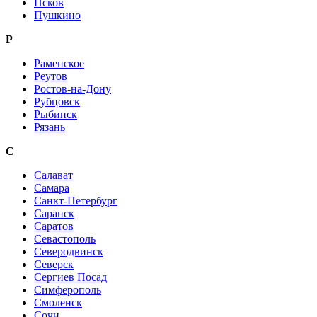
Псков
Пушкино
Р
Раменское
Реутов
Ростов-на-Дону
Рубцовск
Рыбинск
Рязань
С
Салават
Самара
Санкт-Петербург
Саранск
Саратов
Севастополь
Северодвинск
Северск
Сергиев Посад
Симферополь
Смоленск
Сочи