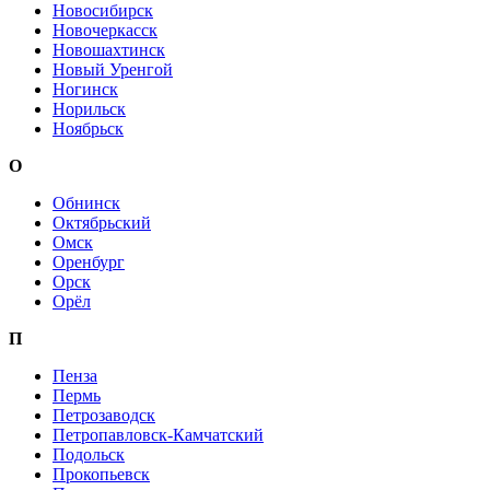
Новосибирск
Новочеркасск
Новошахтинск
Новый Уренгой
Ногинск
Норильск
Ноябрьск
О
Обнинск
Октябрьский
Омск
Оренбург
Орск
Орёл
П
Пенза
Пермь
Петрозаводск
Петропавловск-Камчатский
Подольск
Прокопьевск