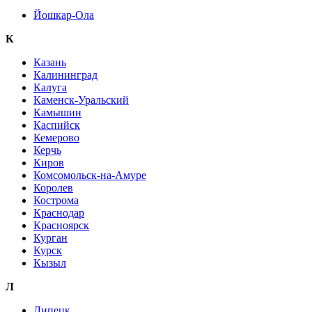
Йошкар-Ола
К
Казань
Калининград
Калуга
Каменск-Уральский
Камышин
Каспийск
Кемерово
Керчь
Киров
Комсомольск-на-Амуре
Королев
Кострома
Краснодар
Красноярск
Курган
Курск
Кызыл
Л
Липецк