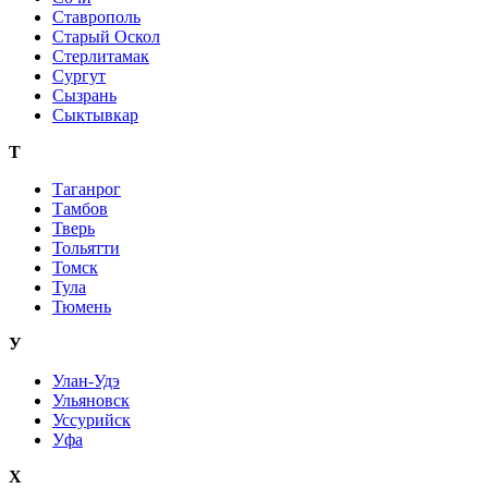
Ставрополь
Старый Оскол
Стерлитамак
Сургут
Сызрань
Сыктывкар
Т
Таганрог
Тамбов
Тверь
Тольятти
Томск
Тула
Тюмень
У
Улан-Удэ
Ульяновск
Уссурийск
Уфа
Х