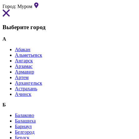
Город:
Муром
Выберите город
А
Абакан
Альметьевск
Ангарск
Арзамас
Армавир
Артем
Архангельск
Астрахань
Ачинск
Б
Балаково
Балашиха
Барнаул
Белгород
Бердск