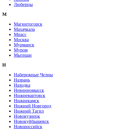
Люберцы
М
Магнитогорск
Махачкала
Миасс
Москва
Мурманск
Муром
Мытищи
Н
Набережные Челны
Назрань
Находка
Невинномысск
Нижневартовск
Нижнекамск
Нижний Новгород
Нижний Тагил
Новокузнецк
Новокуйбышевск
Новороссийск