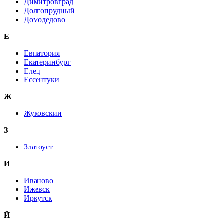
Димитровград
Долгопрудный
Домодедово
Е
Евпатория
Екатеринбург
Елец
Ессентуки
Ж
Жуковский
З
Златоуст
И
Иваново
Ижевск
Иркутск
Й