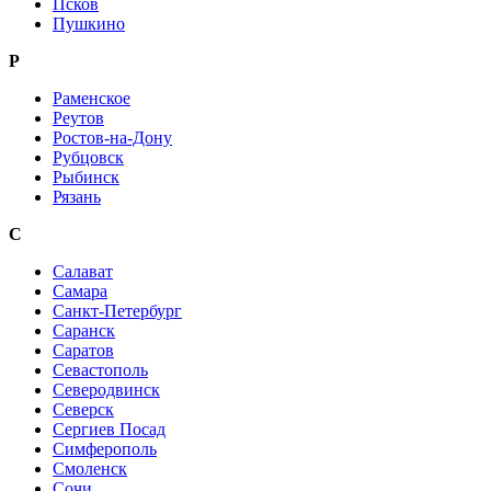
Псков
Пушкино
Р
Раменское
Реутов
Ростов-на-Дону
Рубцовск
Рыбинск
Рязань
С
Салават
Самара
Санкт-Петербург
Саранск
Саратов
Севастополь
Северодвинск
Северск
Сергиев Посад
Симферополь
Смоленск
Сочи